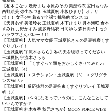
城夏帆
【柏木こなつ 幾野まち 水原みその 美澄玲衣 宝田もなみ
西野絵美 弥生みづき 玉城夏帆 小坂ひまり】オナサ
ポ！！ 女子○生 着衣で全裸で挑発的ダンス 12
【天月あず 美澄玲衣 玉城夏帆 木下ひまり 月本海咲 倉本
すみれ 月野かすみ 波多野結衣 日向ゆら 森日向子】セク
ハラママさんバレー！11
【玉城夏帆】人気ママ女優 玉城夏帆さんの足裏観察くす
ぐりプレイ！
【玉城夏帆 宇流木さらら】私の夫を寝取ってください
玉城夏帆 宇流木さらら
【玉城夏帆】「くすぐって頭をおかしくさせてみた♪」
玉城夏帆（4）
【玉城夏帆】エステシャン：玉城夏帆（5） ＜グリグラ
ンスVol.3＞
【玉城夏帆】反応抜群の足裏拘束くすぐりプレイ 玉城夏
帆（3）
【玉城夏帆】パパになるっていうのに、こんなことして
いいんですか？
【玉城夏帆 桂木春香 秋元さちか】MOON FORCE WIFE