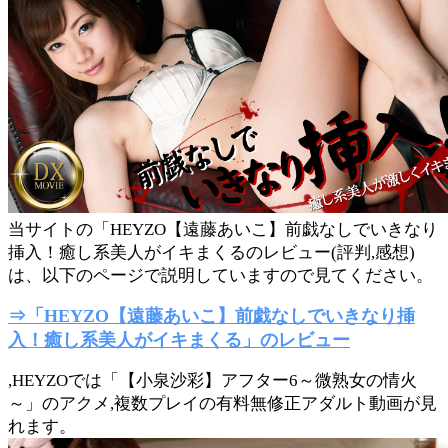
当サイトの「HEYZO【遠藤あいこ】前戯なしでいきなり
挿入！癒し系美人がイキまくるのレビュー(評判,感想)
は、以下のページで説明していますので見てください。
⇒「HEYZO【遠藤あいこ】前戯なしでいきなり挿
入！癒し系美人がイキまくる」のレビュー
,HEYZOでは「【小泉沙彩】アフター6～微熟女の情火
～」のアクメ,複数プレイの有料無修正アダルト動画が見
れます。