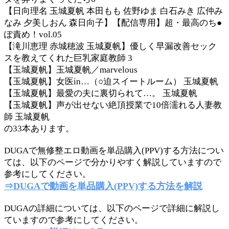
【日向理名 玉城夏帆 本田もも 佐野ゆま 白石みき 広仲み
なみ 夕美しおん 森日向子】【配信専用】超・最高のち●
ぽ責め！vol.05
【滝川恵理 赤城穂波 玉城夏帆】優しく早漏改善セック
スを教えてくれた巨乳家庭教師 3
【玉城夏帆】玉城夏帆／marvelous
【玉城夏帆】女医in…（○迫スイートルーム） 玉城夏帆
【玉城夏帆】最愛の夫に裏切られて…。 玉城夏帆
【玉城夏帆】声が出せない絶頂授業で10倍濡れる人妻教
師 玉城夏帆
の33本あります。
DUGAで無修整エロ動画を単品購入(PPV)する方法につい
ては、以下のページで分かりやすく解説していますので
参考にしてください。
⇒DUGAで動画を単品購入(PPV)する方法を解説
DUGAの詳細については、以下のページで詳細に解説し
ていますので参考にしてください。