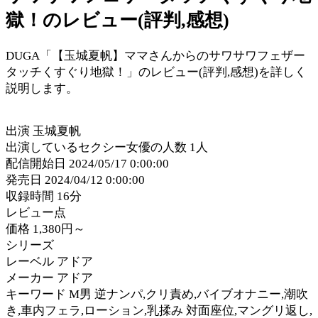
獄！のレビュー(評判,感想)
DUGA「【玉城夏帆】ママさんからのサワサワフェザー
タッチくすぐり地獄！」のレビュー(評判,感想)を詳しく
説明します。
出演 玉城夏帆
出演しているセクシー女優の人数 1人
配信開始日 2024/05/17 0:00:00
発売日 2024/04/12 0:00:00
収録時間 16分
レビュー点
価格 1,380円～
シリーズ
レーベル アドア
メーカー アドア
キーワード M男 逆ナンパ,クリ責め,バイブオナニー,潮吹
き,車内フェラ,ローション,乳揉み 対面座位,マングリ返し,