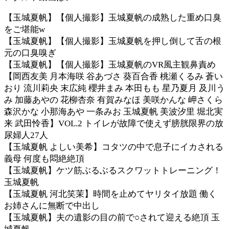
【玉城夏帆】【個人撮影】玉城夏帆の成熟した重め口臭
をご堪能w
【玉城夏帆】【個人撮影】玉城夏帆を押し倒して舌の根
元の口臭嗅ぎ
【玉城夏帆】【個人撮影】玉城夏帆のVR風主観鼻責め
【岡西友美 月本海咲 谷あづさ 葵百合香 桃瀬くるみ 蒼い
おり 流川莉央 末広純 櫻井まみ 本田もも 星乃夏月 及川う
み 加藤あやの 花柳杏奈 有賀みなほ 美咲かんな 岬さくら
森沢かな 小那海あや 一条みお 玉城夏帆 美波汐里 堀北実
来 武田怜香】VOL.2 トイレが故障で使えず膀胱限界の放
尿婦人27人
【玉城夏帆 よしい美希】コタツの中で息子にイカされる
義母 何度も悶絶絶頂
【玉城夏帆】ケツ筋ぶるぶるスクワットトレーニング！
玉城夏帆
【玉城夏帆 河北笑茉】時間を止めてヤリタイ放題 働く
お姉さんに無断で中出し
【玉城夏帆】夫の遺影の目の前で○されて迎える絶頂 玉