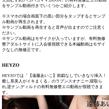
天然むすめ,パコパコママ,DUGA」の有料無修正エロ動画
をサンプル動画付きでいくつかご紹介します。
※スマホの場合画面下の黒い部分をタップするとサンプ
ル動画が再生されます。
※サンプル動画を再生すると音声が出ますのでご注意く
ださい。
※サンプル動画はモザイクが入っていますが、有料無修
整アダルトサイトに入会後視聴できる本編動画はモザイ
クなしの無修正です。
HEYZO
HEYZOでは「【遠藤あいこ】前戯なしでいきなり挿入！
癒し系美人がイキまくる」のラブンスオナニー,寝取ら
れ,逆ナン,ディルドの有料無修整エロ動画が視聴できま
す。