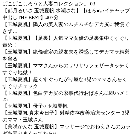
ぱこぱこしろうと人妻コレクション。 03
【都月るいさ 玉城夏帆 水瀬さな】【ほろ●いイチャラブ
中出しTHE BEST】407分
【玉城夏帆】隣人の美人妻のムチムチなデカ尻に我慢で
きず…
【玉城夏帆】【足裏】人気ママ女優の足裏集中くすぐり
責め！
【玉城夏帆】絶倫確定の親友夫を誘惑してデカマラ精巣
を貪る
【玉城夏帆】ママさんからのサワサワフェザータッチく
すぐり地獄！
【玉城夏帆】超くすぐったがり屋な3児のママさんをく
すぐりチェック
【玉城夏帆】色白デカ尻の家事代行おばさんに即ハメ！
25
【玉城夏帆】母子○ 玉城夏帆
【玉城夏帆 真木今日子】射精依存改善治療センター 3児
のママ・玉城さん
【美咲かんな 玉城夏帆】マッサージでおねえさんのカラ
ダを弄りまくってたら6