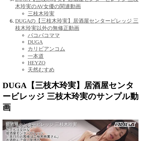
木玲実のAV女優の関連動画
三枝木玲実
DUGAの【三枝木玲実】居酒屋センタービレッジ 三
枝木玲実以外の無修正動画
パコパコママ
DUGA
カリビアンコム
一本道
HEYZO
天然むすめ
DUGA【三枝木玲実】居酒屋センタ
ービレッジ 三枝木玲実のサンプル動
画