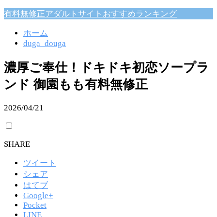
有料無修正アダルトサイトおすすめランキング
ホーム
duga_douga
濃厚ご奉仕！ドキドキ初恋ソープラ
ンド 御園もも有料無修正
2026/04/21
SHARE
ツイート
シェア
はてブ
Google+
Pocket
LINE