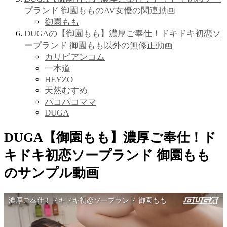
プランド 御園もものAV女優の関連動画
御園もも
DUGAの【御園もも】濃厚ご奉仕！ドキドキ初恋ソ
ープランド 御園もも以外の無修正動画
カリビアンコム
一本道
HEYZO
天然むすめ
パコパコママ
DUGA
DUGA【御園もも】濃厚ご奉仕！ド
キドキ初恋ソープランド 御園もも
のサンプル動画