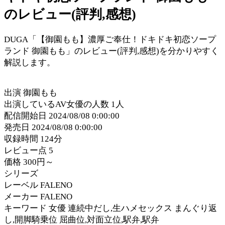
のレビュー(評判,感想)
DUGA「【御園もも】濃厚ご奉仕！ドキドキ初恋ソープ
ランド 御園もも」のレビュー(評判,感想)を分かりやすく
解説します。
出演 御園もも
出演しているAV女優の人数 1人
配信開始日 2024/08/08 0:00:00
発売日 2024/08/08 0:00:00
収録時間 124分
レビュー点 5
価格 300円～
シリーズ
レーベル FALENO
メーカー FALENO
キーワード 女優 連続中だし,生ハメセックス まんぐり返
し,開脚騎乗位 屈曲位,対面立位,駅弁,駅弁