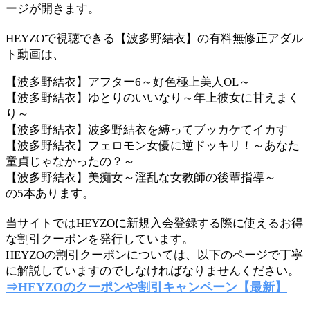
ージが開きます。
HEYZOで視聴できる【波多野結衣】の有料無修正アダル
ト動画は、
【波多野結衣】アフター6～好色極上美人OL～
【波多野結衣】ゆとりのいいなり～年上彼女に甘えまく
り～
【波多野結衣】波多野結衣を縛ってブッカケてイカす
【波多野結衣】フェロモン女優に逆ドッキリ！～あなた
童貞じゃなかったの？～
【波多野結衣】美痴女～淫乱な女教師の後輩指導～
の5本あります。
当サイトではHEYZOに新規入会登録する際に使えるお得
な割引クーポンを発行しています。
HEYZOの割引クーポンについては、以下のページで丁寧
に解説していますのでしなければなりませんください。
⇒HEYZOのクーポンや割引キャンペーン【最新】