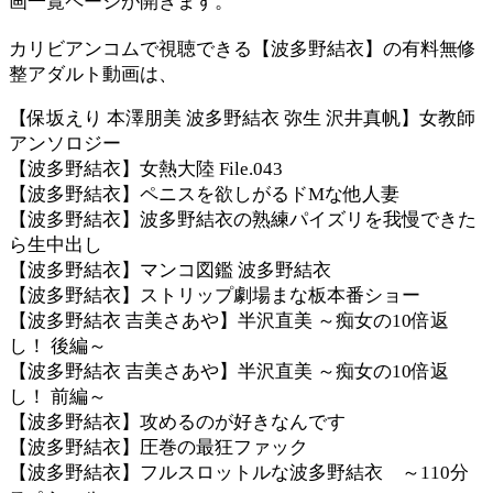
画一覧ページが開きます。
カリビアンコムで視聴できる【波多野結衣】の有料無修
整アダルト動画は、
【保坂えり 本澤朋美 波多野結衣 弥生 沢井真帆】女教師
アンソロジー
【波多野結衣】女熱大陸 File.043
【波多野結衣】ペニスを欲しがるドMな他人妻
【波多野結衣】波多野結衣の熟練パイズリを我慢できた
ら生中出し
【波多野結衣】マンコ図鑑 波多野結衣
【波多野結衣】ストリップ劇場まな板本番ショー
【波多野結衣 吉美さあや】半沢直美 ～痴女の10倍返
し！ 後編～
【波多野結衣 吉美さあや】半沢直美 ～痴女の10倍返
し！ 前編～
【波多野結衣】攻めるのが好きなんです
【波多野結衣】圧巻の最狂ファック
【波多野結衣】フルスロットルな波多野結衣 ～110分