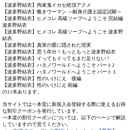
【波多野結衣】拘束鬼イカセ絶頂アクメ
【波多野結衣】働きウーマン ～献身介護士認定試験～
【波多野結衣】ヒメコレ 高級ソープへようこそ 完結編
波多野結衣
【波多野結衣】ヒメコレ 高級ソープへようこそ 波多野
結衣
【波多野結衣】真実の愛に隠された現実
【波多野結衣】思う存分！もっともっと波多野結衣
【波多野結衣】イってもイってもまだ足りない！
【波多野結衣】ハタノワールドへようこそ パート2
【波多野結衣】ハタノワールドへようこそ パート１
【波多野結衣】性のいけにえ 後編
【波多野結衣】性のいけにえ 前編
の11本あります。
当サイトでは一本堂に新規入会登録する際に使えるお得
な割引クーポンを発行しています。
一本道の割引クーポンについては、以下のページで解説
していますので見てください。