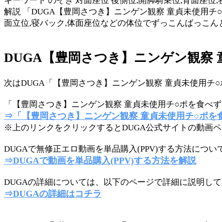
キーワード のぞき 対面座位 後側位,開脚騎乗位,背面座位,
解説 「DUGA【豊岡さつき】ニンゲン観察 童貞未使用
面立位,寝バック,体面座位などの体位でずっこんばっこ
DUGA【豊岡さつき】ニンゲン観察
次はDUGA「【豊岡さつき】ニンゲン観察 童貞未使用チ
「【豊岡さつき】ニンゲン観察 童貞未使用チ○ポを食べず
⇒「【豊岡さつき】ニンゲン観察 童貞未使用チ○ポを
※上のリンクをクリックするとDUGA公式サイトの動画
DUGAで無修正エロ動画を単品購入(PPV)する方法に
⇒DUGAで動画を単品購入(PPV)する方法を解説
DUGAの詳細については、以下のページで詳細に説明し
⇒DUGAの詳細はコチラ