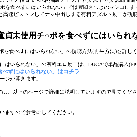
寝バック,後背位 AF,お掃除フェラ,下ネタ話,下ネタ話,顔面騎
チ○ポを食べずにはいられない」では豊岡さつきのマンコに
んと高速ピストンしてナマ中出しする有料アダルト動画が視
 童貞未使用チ○ポを食べずにはいられな
○ポを食べずにはいられない」の視聴方法(再生方法)を詳し
にはいられない」の有料エロ動画は、DUGAで単品購入(PP
食べずにはいられない」はコチラ
ページが開きます。
ついては、以下のページで詳細に説明していますので見てくだ
ていますので参考にしてください。