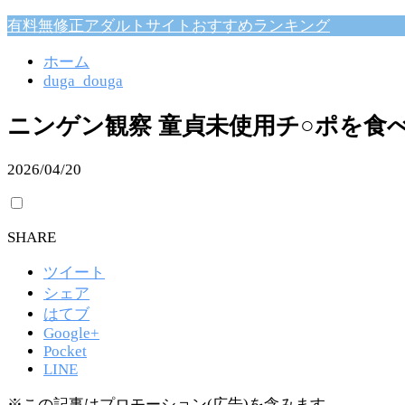
有料無修正アダルトサイトおすすめランキング
ホーム
duga_douga
ニンゲン観察 童貞未使用チ○ポを食
2026/04/20
SHARE
ツイート
シェア
はてブ
Google+
Pocket
LINE
※この記事はプロモーション(広告)を含みます。