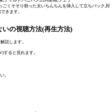
乗,ディルド,ペニバン,口内射精,フェラ
すっごくそそり勃った太いちんちんを挿入して立ちバック,対
聴できます。
いの視聴方法(再生方法)
く解説します。
V)すると見れます。
さい。