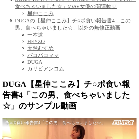
食べちゃいました☆」のAV女優の関連動画
星仲ここみ
DUGAの【星仲ここみ】チ○ポ食い報告書4「この
男、食べちゃいました☆」以外の無修正動画
一本道
HEYZO
天然むすめ
パコパコママ
DUGA
カリビアンコム
DUGA【星仲ここみ】チ○ポ食い報
告書4「この男、食べちゃいました
☆」のサンプル動画