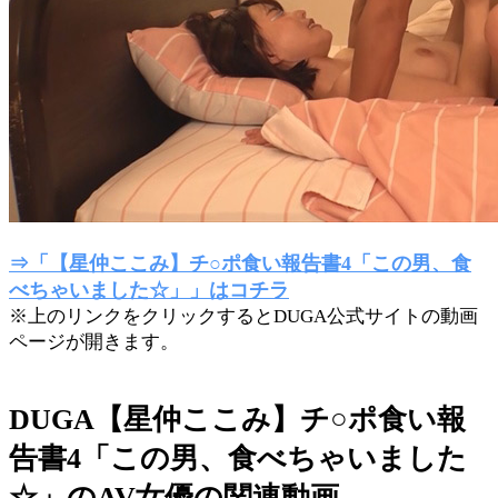
⇒「【星仲ここみ】チ○ポ食い報告書4「この男、食
べちゃいました☆」」はコチラ
※上のリンクをクリックするとDUGA公式サイトの動画
ページが開きます。
DUGA【星仲ここみ】チ○ポ食い報
告書4「この男、食べちゃいました
☆」のAV女優の関連動画