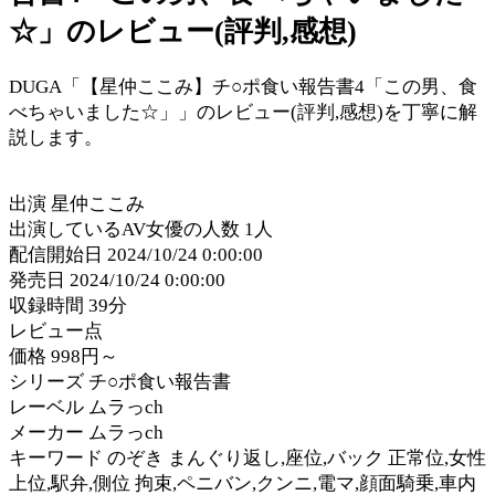
☆」のレビュー(評判,感想)
DUGA「【星仲ここみ】チ○ポ食い報告書4「この男、食
べちゃいました☆」」のレビュー(評判,感想)を丁寧に解
説します。
出演 星仲ここみ
出演しているAV女優の人数 1人
配信開始日 2024/10/24 0:00:00
発売日 2024/10/24 0:00:00
収録時間 39分
レビュー点
価格 998円～
シリーズ チ○ポ食い報告書
レーベル ムラっch
メーカー ムラっch
キーワード のぞき まんぐり返し,座位,バック 正常位,女性
上位,駅弁,側位 拘束,ペニバン,クンニ,電マ,顔面騎乗,車内