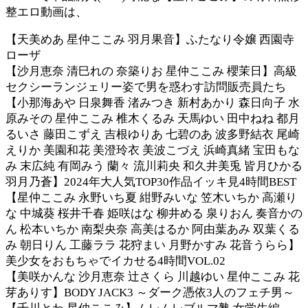
整エロ動画は、
【天美めあ 星仲ここみ 羽月果音】ふたなり令嬢 西園寺
ローザ
【沙月恵奈 清巳れの 奈築りお 星仲ここみ 櫻茉日】高級
セクシーランジェリー姿で男を惑わす訪問販売員たち
【小那海あや 日泉舞香 渚みつき 新村あかり 森日向子 水
原みその 星仲ここみ 椎木くるみ 天馬ゆい 田中ねね 都月
るいさ 藤田こずえ 吉根ゆりあ 七碧のあ 波多野結衣 尾崎
えりか 美園和花 美澄玲衣 美波こづえ 浜崎真緒 宝田もな
み 末広純 有岡みう 蘭々 流川莉央 和久井美兎 皆月ひかる
羽月乃蒼】2024年大人気TOP30作品イッキ見4時間BEST
【星仲ここみ 永野いち夏 紺野みいな 笠木いちか 高瀬り
な 中城葵 桜井千春 姫咲はな 柳井める 泉りおん 奏音かの
ん 松本いちか 南梨央奈 高美はるか 阿由葉あみ 双葉くる
み 朝日りん 工藤ララ 花狩まい 月野かすみ 花音うらら】
美少女をおもちゃでイカせる4時間VOL.02
【美咲かんな 沙月恵奈 辻さくら 川越ゆい 星仲ここみ 花
芽ありす】BODY JACK3 ～ダーク憑依3人のフェチ男～