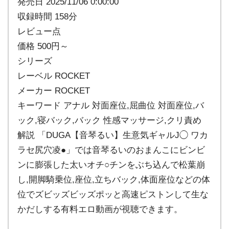
発売日 2025/11/06 0:00:00
収録時間 158分
レビュー点
価格 500円～
シリーズ
レーベル ROCKET
メーカー ROCKET
キーワード アナル 対面座位,屈曲位 対面座位,バ
ック,寝バック,バック 性感マッサージ,クリ責め
解説 「DUGA【音琴るい】生意気ギャルJ◯ ワカ
ラセ尻穴凌●」では音琴るいのおまんこにビンビ
ンに膨張した太いオチ○チンをぶち込んで松葉崩
し,開脚騎乗位,座位,立ちバック,体面座位などの体
位でズビッズビッズポッと高速ピストンして生な
かだしする有料エロ動画が視聴できます。