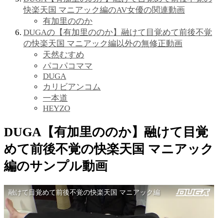
快楽天国 マニアック編のAV女優の関連動画
有加里ののか
DUGAの【有加里ののか】融けて目覚めて前後不覚
の快楽天国 マニアック編以外の無修正動画
天然むすめ
パコパコママ
DUGA
カリビアンコム
一本道
HEYZO
DUGA【有加里ののか】融けて目覚
めて前後不覚の快楽天国 マニアック
編のサンプル動画