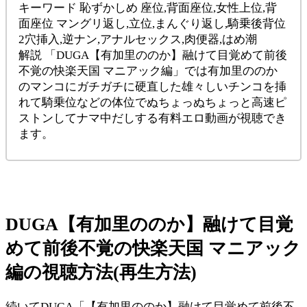
キーワード 恥ずかしめ 座位,背面座位,女性上位,背
面座位 マングリ返し,立位,まんぐり返し,騎乗後背位
2穴挿入,逆ナン,アナルセックス,肉便器,はめ潮
解説 「DUGA【有加里ののか】融けて目覚めて前後
不覚の快楽天国 マニアック編」では有加里ののか
のマンコにガチガチに硬直した雄々しいチンコを挿
れて騎乗位などの体位でぬちょっぬちょっと高速ピ
ストンしてナマ中だしする有料エロ動画が視聴でき
ます。
DUGA【有加里ののか】融けて目覚
めて前後不覚の快楽天国 マニアック
編の視聴方法(再生方法)
続いてDUGA「【有加里ののか】融けて目覚めて前後不