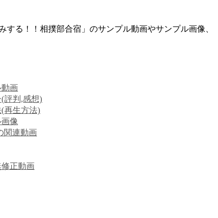
組みする！！相撲部合宿」のサンプル動画やサンプル画像、
ル動画
評判,感想)
(再生方法)
ル画像
の関連動画
無修正動画