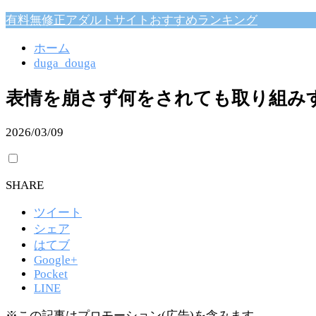
有料無修正アダルトサイトおすすめランキング
ホーム
duga_douga
表情を崩さず何をされても取り組み
2026/03/09
SHARE
ツイート
シェア
はてブ
Google+
Pocket
LINE
※この記事はプロモーション(広告)を含みます。