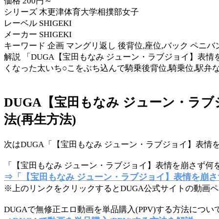
価格 200円～
シリーズ 木更津体育大学相撲部女子
レーベル SHIGEKI
メーカー SHIGEKI
キーワード 企画 マングリ返し 後背位,座位,バック ペニバ
解説 「DUGA【宝田もなみ ジューン・ラブジョイ】表
くなった太いち○こをぶち込んで騎乗後背位,騎乗位,駅
DUGA【宝田もなみ ジューン・ラ
法(再生方法)
次はDUGA「【宝田もなみ ジューン・ラブジョイ】表情
「【宝田もなみ ジューン・ラブジョイ】表情を崩さず何を
⇒「【宝田もなみ ジューン・ラブジョイ】表情を崩
※上のリンクをクリックするとDUGA公式サイトの動画
DUGAで無修正エロ動画を単品購入(PPV)する方法に